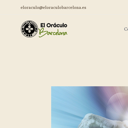
eloraculo@eloraculobarcelona.es
C