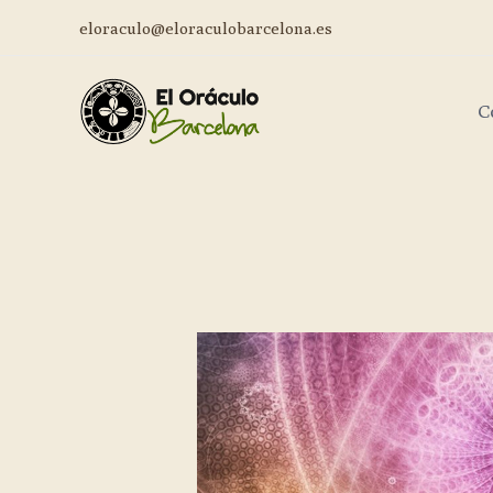
eloraculo@eloraculobarcelona.es
C