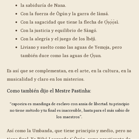
la sabiduría de Nana.
Con la fuerza de Ògún y la garra de Iànsá.
Con la sagacidad que tiene la flecha de Ọ̀ṣọ́ọ̀sì.
Con la justicia y equilibrio de Sàngó.
Con la alegría y el juego de los Ìbéjì.
Liviano y suelto como las aguas de Yemọja, pero
también duce como las aguas de Ọ̀ṣun.
Es así que se complementan, en el arte, en la cultura, en la
musicalidad y claro en los misterios.
Como también dijo el Mestre Pastinha:
“capoeira es mandinga de esclavo con ansia de libertad. tu principio
no tiene método y tu final es inaccesible, hasta para el más sabio de
los maestros”.
Así como la Umbanda, que tiene principio y medio, pero no
tiene final. Yo Bàbá Leonardo t` Ògún, como practicante de