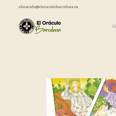
eloraculo@eloraculobarcelona.es
C