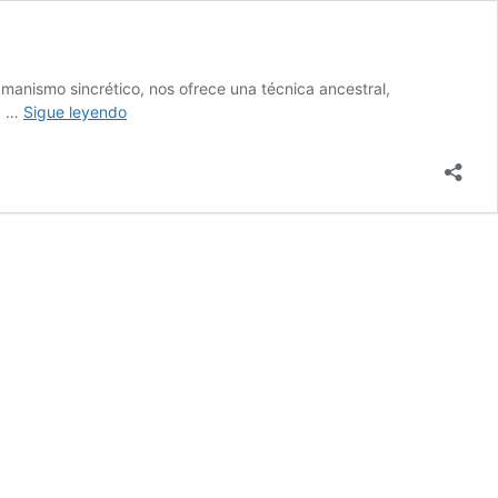
amanismo sincrético, nos ofrece una técnica ancestral,
Sanación
00 …
Sigue leyendo
Energética