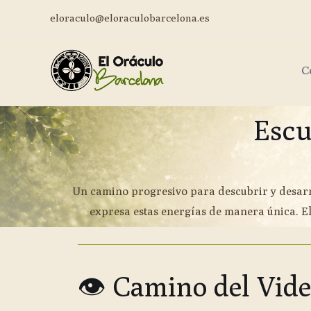
eloraculo@eloraculobarcelona.es
C
Escu
Un camino progresivo para descubrir y desarr
expresa estas energías de manera única. El 
👁 Camino del Vide