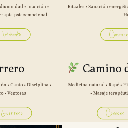
diumnidad • Intuición •
Rituales • Sanación energétic
Terapia psicoemocional
He
 Vidente
Conoce
rrero
Camino d
ón • Canto • Disciplina •
Medicina natural • Rapé • Hi
co • Ventosas
• Masaje terapéuti
 Guerrero
Conocer 