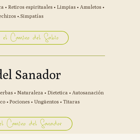
a • Retiros espirituales • Limpias • Amuletos •
chizos •.Simpatías
r el Camino del Sabio
el Sanador
erbas • Naturaleza • Dietetica • Autosanación
co • Pociones • Ungüentos • Titaras
el Camino del Sanador