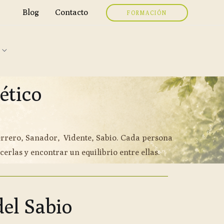
Blog
Contacto
FORMACIÓN
ético
errero, Sanador, Vidente, Sabio. Cada persona
erlas y encontrar un equilibrio entre ellas.
el Sabio