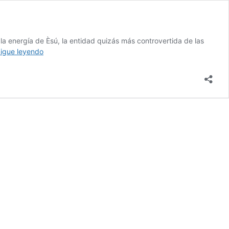
la energía de Èsú, la entidad quizás más controvertida de las
Èsú:
igue leyendo
Los
señores
del
Karma