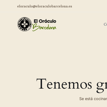
eloraculo@eloraculobarcelona.es
C
Tenemos gr
Se está cocinan